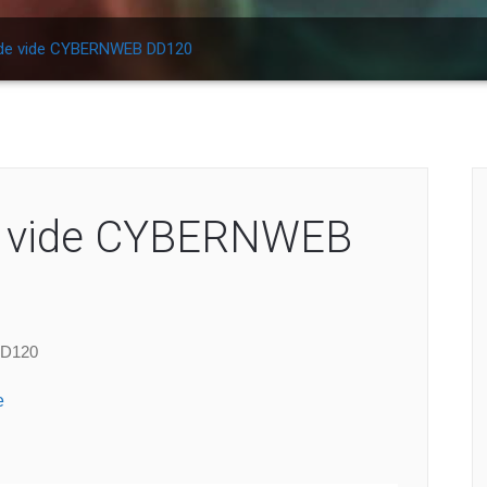
 de vide CYBERNWEB DD120
e vide CYBERNWEB
DD120
e