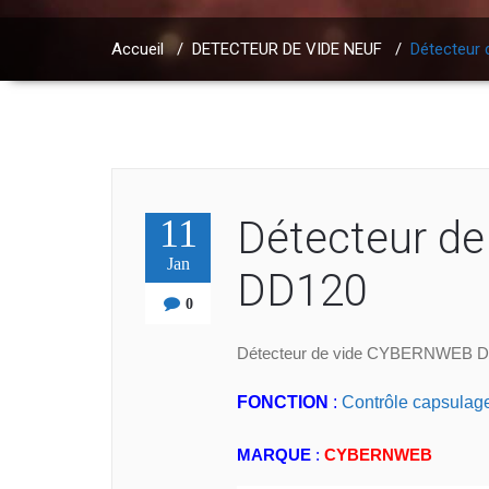
Accueil
/
DETECTEUR DE VIDE NEUF
/
Détecteur
11
Détecteur d
Jan
DD120
0
Détecteur de vide CYBERNWEB 
FONCTION
:
Contrôle capsulag
MARQUE
:
CYBERNWEB