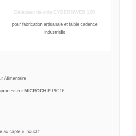
Détecteur de vide CYBERNWEB 120
pour fabrication artisanale et faible cadence
industrielle
r Alimentaire
roprocesseur
MICROCHIP
PIC16.
 au capteur inductif.